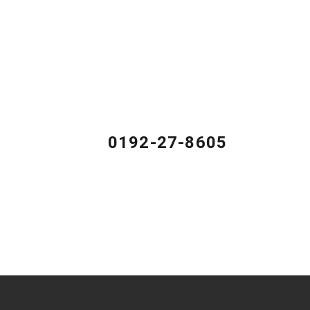
お問い合わせ
サービスの詳細、見学のご予約、ご意見やご感想、ご相
談などがありましたら、どうぞお気軽にお問い合わせく
ださい。
0192-27-8605
営業時間 平日9:00～17:00（土日を除く）