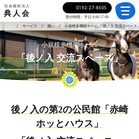
社会福祉法人
0192-27-8605
典人会
受付時間：平日 9:00-17:00
サービス
通い
小規模多機能ホーム 「後ノ入 交流スペース
小規模多機能ホーム
「後ノ入 交流スペース」
後ノ入の第2の公民館「赤崎
ホッとハウス」