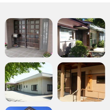
末崎町デイサービスセンタ
元気はつらつ
ー
「おたすけ」
「にぎわい」
リハビリ特化型デイサービ
小規模多機能ホーム