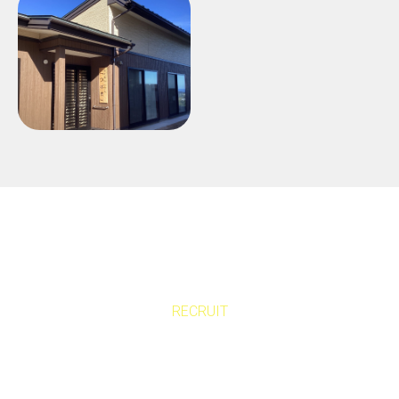
ス
「平 交流スペース」
ひまわり倶楽部
小規模多機能ホーム
「つばきの丘 交流ス
ペース」
RECRUIT
あたたの力で、
支える未来を一緒に築きませんか？