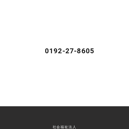
サービスの詳細、見学のご予約、ご意見やご感想、ご相
談などがありましたら、どうぞお気軽にお問い合わせく
ださい。
0192-27-8605
営業時間 平日9:00～17:00（土日を除く）
社会福祉法人