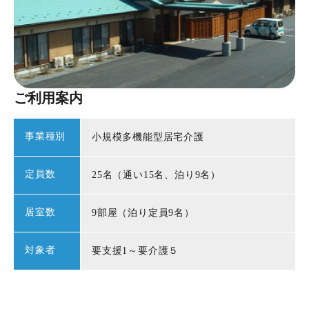
ご利用案内
事業種別
小規模多機能型居宅介護
定員数
25名（通い15名、泊り9名）
居室数
9部屋（泊り定員9名）
対象者
要支援1～要介護５