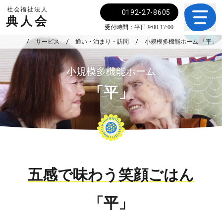
社会福祉法人
0192-27-8605
典人会
受付時間：平日 9:00-17:00
サービス
通い・泊まり・訪問
小規模多機能ホーム 「平」
小規模多機能ホーム
「平」
五感で味わう笑顔ごはん
「平」