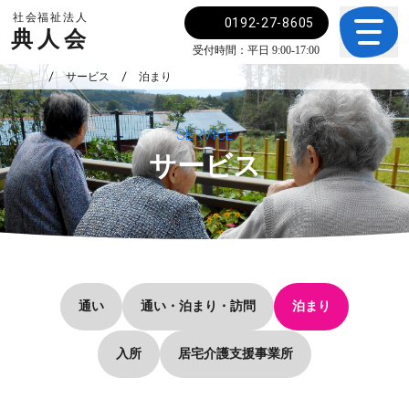
社会福祉法人
0192-27-8605
典人会
受付時間：平日 9:00-17:00
サービス
泊まり
SERVICE
サービス
通い
通い・泊まり・訪問
泊まり
入所
居宅介護支援事業所