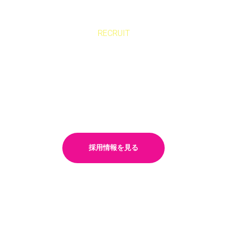
RECRUIT
あたたの力で、
支える未来を一緒に築きませんか？
笑顔と安心を届ける仕事
採用情報を見る