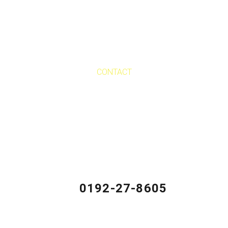
CONTACT
お問い合わせ
サービスの詳細、見学のご予約、ご意見やご感想、ご相
談などがありましたら、どうぞお気軽にお問い合わせく
ださい。
0192-27-8605
営業時間 平日9:00～17:00（土日を除く）